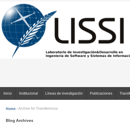
Inicio
Institucional
Líneas de investigación
Publicaciones
Transf
Home
›
Archive for Transferencia
Blog Archives