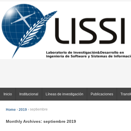
Inicio
Institucional
Líneas de investigación
Publicaciones
Transf
Home
›
2019
›
septiembre
Monthly Archives:
septiembre 2019