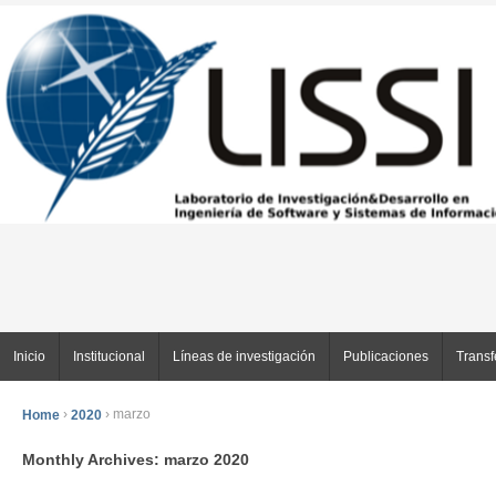
Inicio
Institucional
Líneas de investigación
Publicaciones
Transf
Home
›
2020
›
marzo
Monthly Archives:
marzo 2020