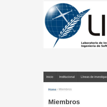
Inicio
Institucional
Líneas de investiga
Home
›
Miembros
Miembros